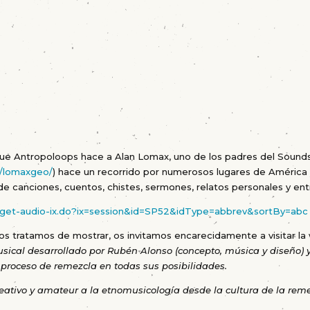
e Antropoloops hace a Alan Lomax, uno de los padres del Sounds
g/lomaxgeo/
) hace un recorrido por numerosos lugares de América
e canciones, cuentos, chistes, sermones, relatos personales y entr
org/get-audio-ix.do?ix=session&id=SP52&idType=abbrev&sortBy=abc
 os tratamos de mostrar, os invitamos encarecidamente a visitar la
sical desarrollado por Rubén Alonso (concepto, música y diseño) 
l proceso de remezcla en todas sus posibilidades.
ativo y amateur a la etnomusicología desde la cultura de la reme