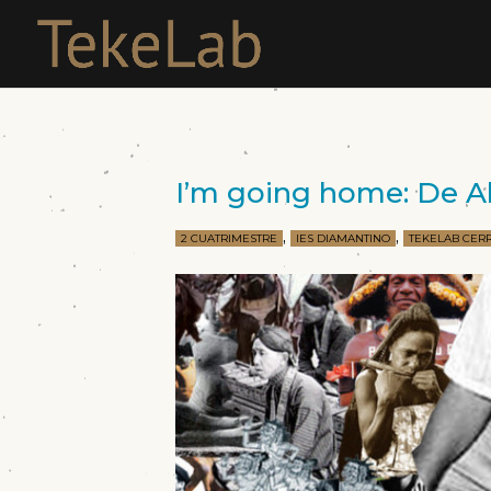
I’m going home: De A
,
,
2 CUATRIMESTRE
IES DIAMANTINO
TEKELAB CER