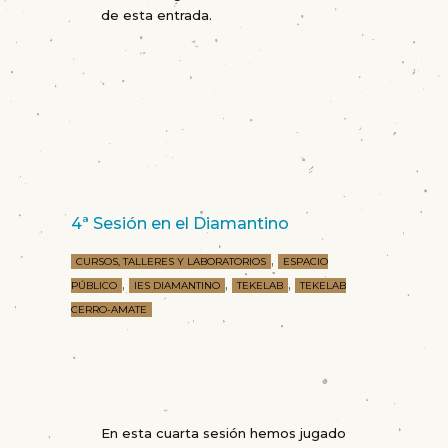
de esta entrada.
4ª Sesión en el Diamantino
,
CURSOS, TALLERES Y LABORATORIOS
ESPACIO
,
,
,
PÚBLICO
IES DIAMANTINO
TEKELAB
TEKELAB
CERRO-AMATE
En esta cuarta sesión hemos jugado