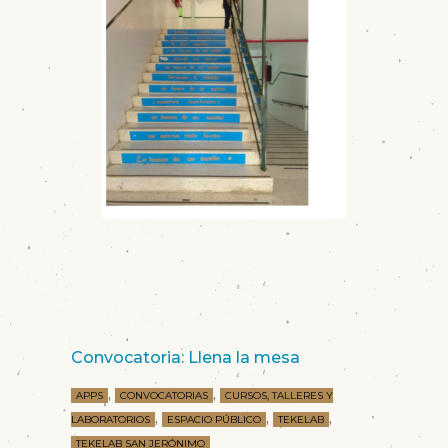
Convocatoria: Llena la mesa
,
,
APPS
CONVOCATORIAS
CURSOS, TALLERES Y
,
,
,
LABORATORIOS
ESPACIO PÚBLICO
TEKELAB
TEKELAB SAN JERÓNIMO